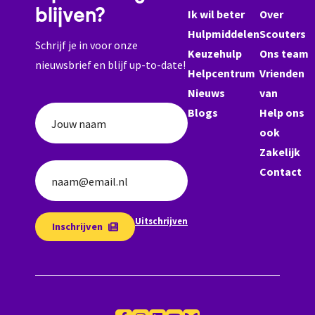
blijven?
Ik wil beter
Over
Hulpmiddelen
Scouters
Schrijf je in voor onze
Keuzehulp
Ons team
nieuwsbrief en blijf up-to-date!
Helpcentrum
Vrienden
Nieuws
van
Blogs
Help ons
Jouw naam
ook
Zakelijk
Contact
naam@email.nl
Uitschrijven
Inschrijven