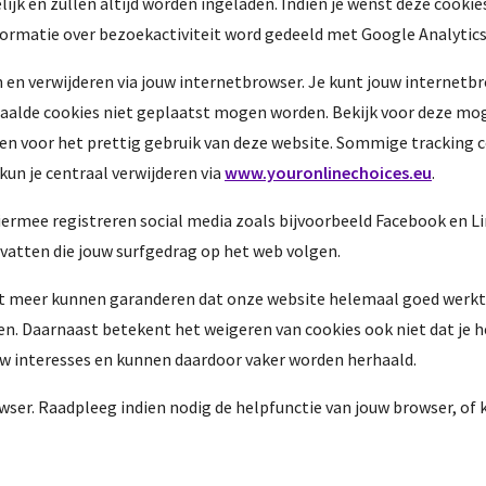
jk en zullen altijd worden ingeladen. Indien je wenst deze cookies
ormatie over bezoekactiviteit word gedeeld met Google Analytics
n en verwijderen via jouw internetbrowser. Je kunt jouw internetbr
alde cookies niet geplaatst mogen worden. Bekijk voor deze mogel
ben voor het prettig gebruik van deze website. Sommige tracking 
kun je centraal verwijderen via
www.youronlinechoices.eu
.
ermee registreren social media zoals bijvoorbeeld Facebook en Link
vatten die jouw surfgedrag op het web volgen.
iet meer kunnen garanderen dat onze website helemaal goed werkt. 
en. Daarnaast betekent het weigeren van cookies ook niet dat je h
uw interesses en kunnen daardoor vaker worden herhaald.
wser. Raadpleeg indien nodig de helpfunctie van jouw browser, of 