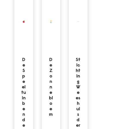
D
D
St
e
e
ic
S
Z
ht
p
o
in
e
n
g
el
n
W
tu
e
e
in
bl
es
b
o
h
e
e
ui
n
m
s
d
d
e
er