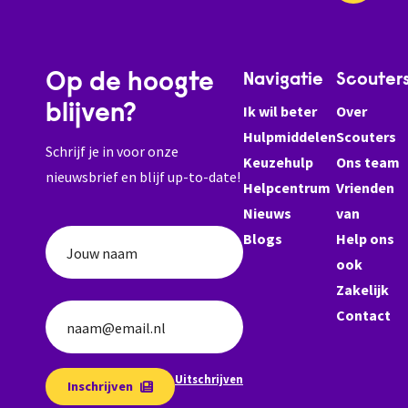
Op de hoogte
Navigatie
Scouter
blijven?
Ik wil beter
Over
Hulpmiddelen
Scouters
Schrijf je in voor onze
Keuzehulp
Ons team
nieuwsbrief en blijf up-to-date!
Helpcentrum
Vrienden
Nieuws
van
Blogs
Help ons
Jouw naam
ook
Zakelijk
Contact
naam@email.nl
Uitschrijven
Inschrijven