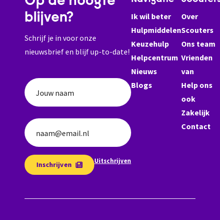
Op de hoogte
blijven?
Ik wil beter
Over
Hulpmiddelen
Scouters
Schrijf je in voor onze
Keuzehulp
Ons team
nieuwsbrief en blijf up-to-date!
Helpcentrum
Vrienden
Nieuws
van
Blogs
Help ons
Jouw naam
ook
Zakelijk
Contact
naam@email.nl
Uitschrijven
Inschrijven