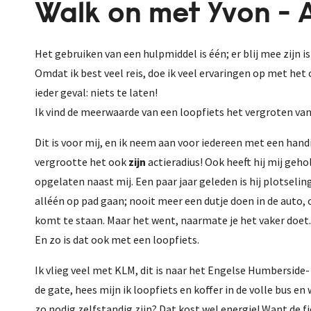
Walk on met Yvon - 
Het gebruiken van een hulpmiddel is één; er blij mee zijn i
Omdat ik best veel reis, doe ik veel ervaringen op met het 
ieder geval: niets te laten!
Ik vind de meerwaarde van een loopfiets het vergroten van 
Dit is voor mij, en ik neem aan voor iedereen met een ha
vergrootte het ook
zijn
actieradius! Ook heeft hij mij geh
opgelaten naast mij. Een paar jaar geleden is hij plotselin
alléén op pad gaan; nooit meer een dutje doen in de auto, 
komt te staan. Maar het went, naarmate je het vaker doet.
En zo is dat ook met een loopfiets.
Ik vlieg veel met KLM, dit is naar het Engelse Humberside-
de gate, hees mijn ik loopfiets en koffer in de volle bus e
zo nodig zelfstandig zijn? Dat kost wel energie! Want de f