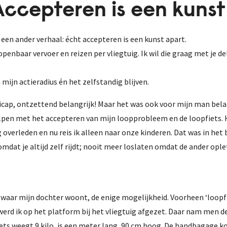
Accepteren is een kunst
s een ander verhaal: écht accepteren is een kunst apart.
openbaar vervoer en reizen per vliegtuig. Ik wil die graag met je de
mijn actieradius én het zelfstandig blijven.
ndicap, ontzettend belangrijk! Maar het was ook voor mijn man b
olpen met het accepteren van mijn loopprobleem en de loopfiets. H
g overleden en nu reis ik alleen naar onze kinderen. Dat was in het
omdat je altijd zelf rijdt; nooit meer loslaten omdat de ander opl
 waar mijn dochter woont, de enige mogelijkheid. Voorheen ‘loopfie
n werd ik op het platform bij het vliegtuig afgezet. Daar nam men d
iets weegt 9 kilo, is een meter lang, 90 cm hoog. De handbagage ko