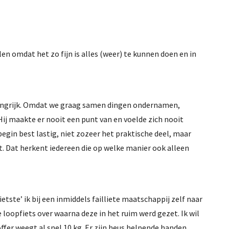
len omdat het zo fijn is alles (weer) te kunnen doen en in
elangrijk. Omdat we graag samen dingen ondernamen,
ij maakte er nooit een punt van en voelde zich nooit
 begin best lastig, niet zozeer het praktische deel, maar
et. Dat herkent iedereen die op welke manier ook alleen
tste’ ik bij een inmiddels failliete maatschappij zelf naar
e loopfiets over waarna deze in het ruim werd gezet. Ik wil
ffer weegt al snel 10 kg. Er zijn heus helpende handen