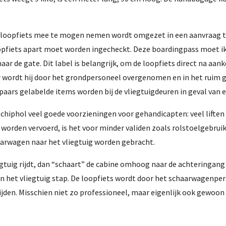
 loopfiets mee te mogen nemen wordt omgezet in een aanvraag tot 
iets apart moet worden ingecheckt. Deze boardingpass moet ik du
naar de gate. Dit label is belangrijk, om de loopfiets direct na a
r wordt hij door het grondpersoneel overgenomen en in het ruim gez
aars gelabelde items worden bij de vliegtuigdeuren in geval van e
Schiphol veel goede voorzieningen voor gehandicapten: veel liften e
worden vervoerd, is het voor minder validen zoals rolstoelgebrui
aarwagen naar het vliegtuig worden gebracht.
egtuig rijdt, dan “schaart” de cabine omhoog naar de achteringang e
n het vliegtuig stap. De loopfiets wordt door het schaarwagenper
 rijden. Misschien niet zo professioneel, maar eigenlijk ook gewo