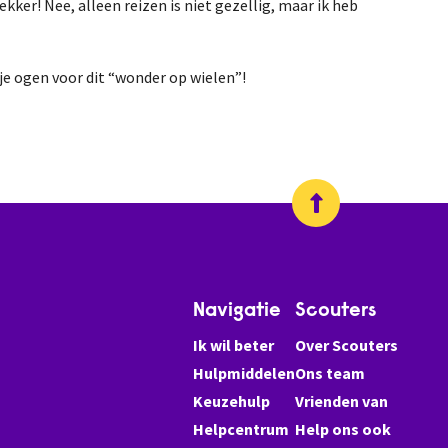
lekker! Nee, alleen reizen is niet gezellig, maar ik heb
 je ogen voor dit “wonder op wielen”!
Navigatie
Scouters
Ik wil beter
Over Scouters
Hulpmiddelen
Ons team
Keuzehulp
Vrienden van
Helpcentrum
Help ons ook