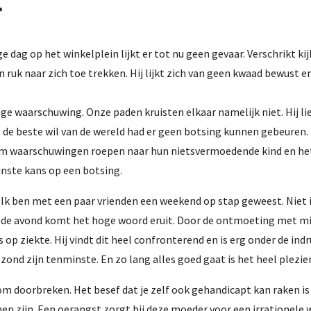
r
dag op het winkelplein lijkt er tot nu geen gevaar. Verschrikt kij
ruk naar zich toe trekken. Hij lijkt zich van geen kwaad bewust en 
inge waarschuwing. Onze paden kruisten elkaar namelijk niet. Hij lie
de beste wil van de wereld had er geen botsing kunnen gebeuren. 
em waarschuwingen roepen naar hun nietsvermoedende kind en het m
inste kans op een botsing.
jg. Ik ben met een paar vrienden een weekend op stap geweest. Nie
n de avond komt het hoge woord eruit. Door de ontmoeting met mij i
ns op ziekte. Hij vindt dit heel confronterend en is erg onder de in
ond zijn tenminste. En zo lang alles goed gaat is het heel plezieri
 doorbreken. Het besef dat je zelf ook gehandicapt kan raken is
n zijn. Een oerangst zorgt bij deze moeder voor een irrationele wa