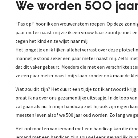
We worden 500 jaa
“Pas op!” hoor ik een vrouwenstem roepen. Op deze zonnige 
paar meter naast mij zie ik een vrouw haar zoontje met een 
tegen het kind en ze wijst naar mij.
Het jongetje en ik lijken allebei verrast over deze plotsel
mannetje stond zeker een paar meter naast mij. Zelfs met 
dat dit vaker gebeurt. Moeders die met een verschrikte st
ze een paar meter naast mij staan zonder ook maar de kle
Wat zou dit zijn? Het duurt een tijdje tot ik antwoord kri
praat ik na over ons gezamenlijke uitstapje. In de loop va
zal gaan als nu. In mijn handicap ziet hij ook zijn eigen ka
meesten leven alsof we 500 jaar oud worden. Zo lang we gez
Het ontmoeten van iemand met een handicap kan die droom
iemand met een handicap zijn zou wel eens gevaarlijk kunne