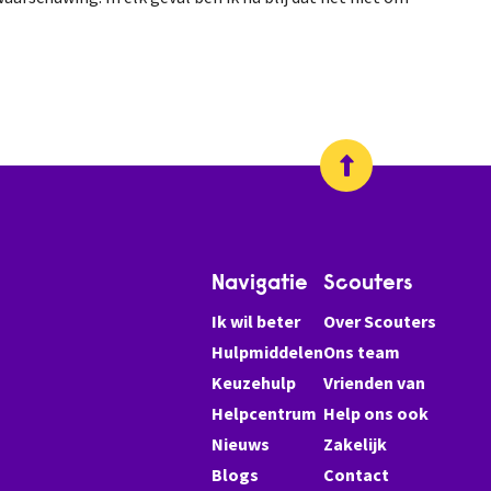
Navigatie
Scouters
Ik wil beter
Over Scouters
Hulpmiddelen
Ons team
Keuzehulp
Vrienden van
Helpcentrum
Help ons ook
Nieuws
Zakelijk
Blogs
Contact