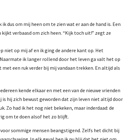
k ik dus om mij heen om te zien wat er aan de hand is. Een
kijkt verbaasd om zich heen. “Kijk toch uit!” zegt ze
p niet op mij af en ik ging de andere kant op. Het
Naarmate ik langer rollend door het leven ga valt het op
et een ruk verder bij mij vandaan trekken. En altijd als
t iedereen kende elkaar en met een van de nieuwe vrienden
s hij zich bewust geworden dat zijn leven niet altijd door
druk. Zo had ik het nog niet bekeken, maar inderdaad: de
g om te doen alsof het zo blijft.
 voor sommige mensen beangstigend. Zelfs het dicht bij
arschuwing. In elk geval ben ik nu blij dat het niet om