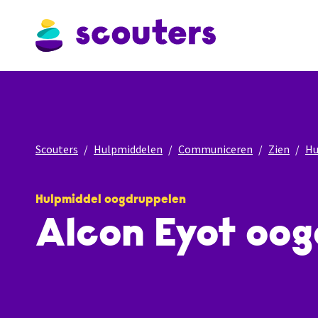
Scouters
Hulpmiddelen
Communiceren
Zien
Hu
Hulpmiddel oogdruppelen
Alcon Eyot oog