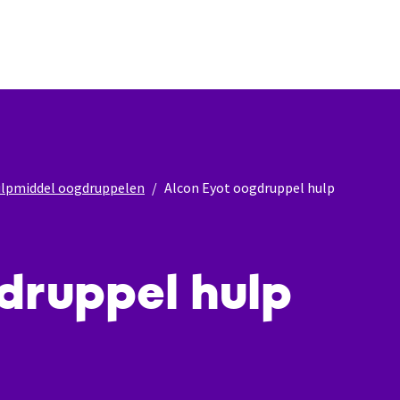
lpmiddel oogdruppelen
Alcon Eyot oogdruppel hulp
druppel hulp