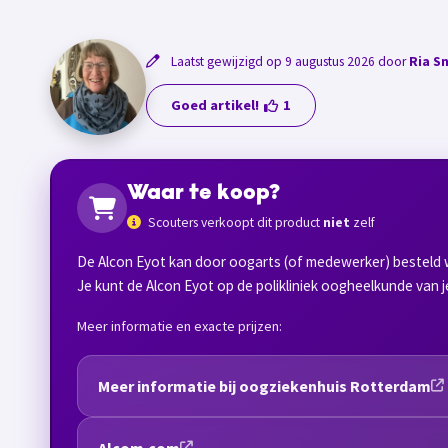
Laatst gewijzigd op 9 augustus 2026 door
Ria S
Goed artikel!
1
Waar te koop?
Scouters verkoopt dit product
niet
zelf
De Alcon Eyot kan door oogarts (of medewerker) besteld w
Je kunt de Alcon Eyot op de polikliniek oogheelkunde van j
Meer informatie en exacte prijzen:
Meer informatie bij oogziekenhuis Rotterdam