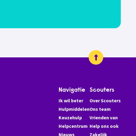
Navigatie
Scouters
Ik wil beter
Over Scouters
Hulpmiddelen
Ons team
Keuzehulp
Vrienden van
Helpcentrum
Help ons ook
Nieuws
Zakelijk