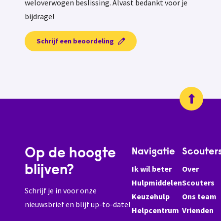
weloverwogen beslissing. Alvast bedankt voor je
bijdrage!
Schrijf een beoordeling
Op de hoogte
Navigatie
Scouter
blijven?
Ik wil beter
Over
Hulpmiddelen
Scouters
Schrijf je in voor onze
Keuzehulp
Ons team
nieuwsbrief en blijf up-to-date!
Helpcentrum
Vrienden