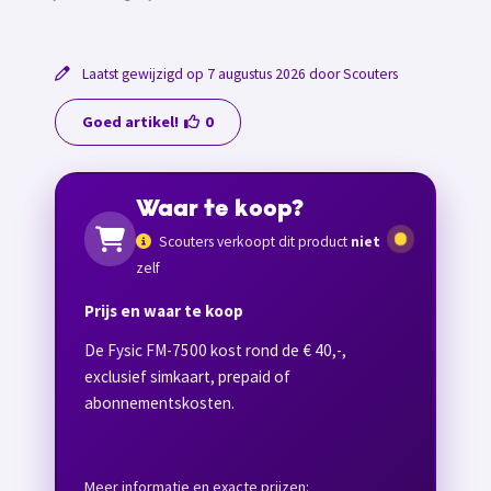
Laatst gewijzigd op 7 augustus 2026 door Scouters
Goed artikel!
0
Waar te koop?
Scouters verkoopt dit product
niet
zelf
Prijs en waar te koop
De Fysic FM-7500 kost rond de € 40,-,
exclusief simkaart, prepaid of
abonnementskosten.
Meer informatie en exacte prijzen: