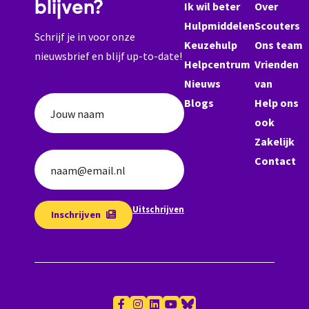
blijven?
Ik wil beter
Over
Hulpmiddelen
Scouters
Schrijf je in voor onze
Keuzehulp
Ons team
nieuwsbrief en blijf up-to-date!
Helpcentrum
Vrienden
Nieuws
van
Blogs
Help ons
Jouw naam
ook
Zakelijk
Contact
naam@email.nl
Uitschrijven
Inschrijven