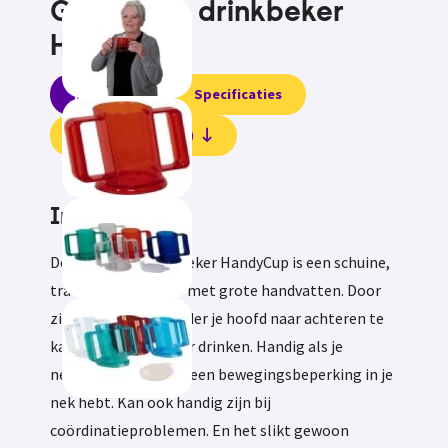
Gevormde drinkbeker
Handycup
Informatie
Specificaties
Beoordelingen (0)
Informatie
De gevormde drinkbeker HandyCup is een schuine,
transparante beker met grote handvatten. Door
zijn vorm kan je zonder je hoofd naar achteren te
kantelen uit de beker drinken. Handig als je
nekklachten, pijn of een bewegingsbeperking in je
nek hebt. Kan ook handig zijn bij
coördinatieproblemen. En het slikt gewoon