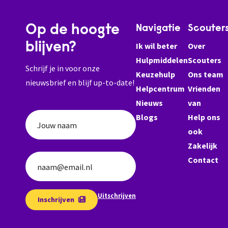
Op de hoogte
Navigatie
Scouter
blijven?
Ik wil beter
Over
Hulpmiddelen
Scouters
Schrijf je in voor onze
Keuzehulp
Ons team
nieuwsbrief en blijf up-to-date!
Helpcentrum
Vrienden
Nieuws
van
Blogs
Help ons
Jouw naam
ook
Zakelijk
Contact
naam@email.nl
Uitschrijven
Inschrijven