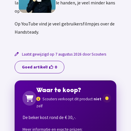
last hebt van trillende handen, je veel minder kans
op morsen hebt.
Op YouTube vind je veel gebruikersfilmpjes over de
Handsteady.
Laatst gewijzigd op 7 augustus 2026 door Scouters
Goed artikel!
0
Waar te koop?
Scouters verkoopt dit product
niet
zelf
De beker kost rond de € 30,-.
Meer informatie en exacte prijzen: