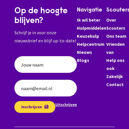
Op de hoogte
Navigatie
Scouter
blijven?
Ik wil beter
Over
Hulpmiddelen
Scouters
Schrijf je in voor onze
Keuzehulp
Ons team
nieuwsbrief en blijf up-to-date!
Helpcentrum
Vrienden
Nieuws
van
Blogs
Help ons
Jouw naam
ook
Zakelijk
Contact
naam@email.nl
Uitschrijven
Inschrijven