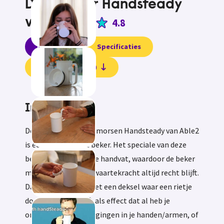
Drinkbeker Handsteady
van Able2
4.8
Informatie
Specificaties
Beoordelingen (1)
Informatie
De drinkbeker tegen morsen Handsteady van Able2
is een lichtgewicht beker. Het speciale van deze
beker is het draaibare handvat, waardoor de beker
met behulp van de zwaartekracht altijd recht blijft.
Dat in combinatie met een deksel waar een rietje
doorheen kan, heeft als effect dat al heb je
onwillekeurige bewegingen in je handen/armen, of