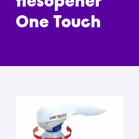
flesopener
One Touch