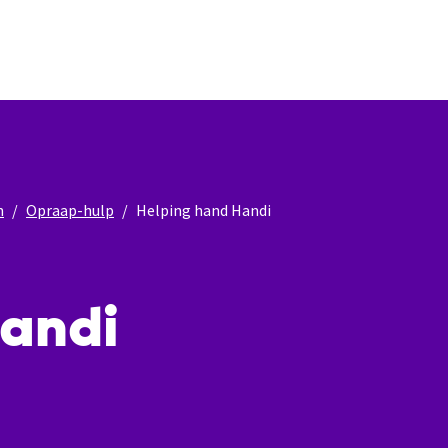
n
Opraap-hulp
Helping hand Handi
Handi