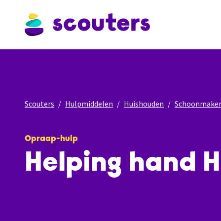
Scouters
Hulpmiddelen
Huishouden
Schoonmake
Opraap-hulp
Helping hand 