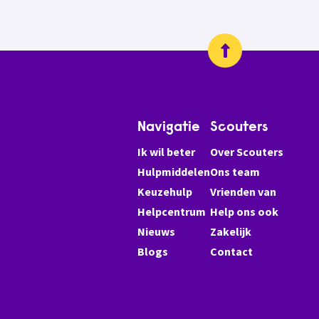
Navigatie
Scouters
Ik wil beter
Over Scouters
Hulpmiddelen
Ons team
Keuzehulp
Vrienden van
Helpcentrum
Help ons ook
Nieuws
Zakelijk
Blogs
Contact