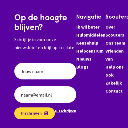
Op de hoogte
Navigatie
Scouter
blijven?
Ik wil beter
Over
Hulpmiddelen
Scouters
Schrijf je in voor onze
Keuzehulp
Ons team
nieuwsbrief en blijf up-to-date!
Helpcentrum
Vrienden
Nieuws
van
Blogs
Help ons
Jouw naam
ook
Zakelijk
Contact
naam@email.nl
Uitschrijven
Inschrijven