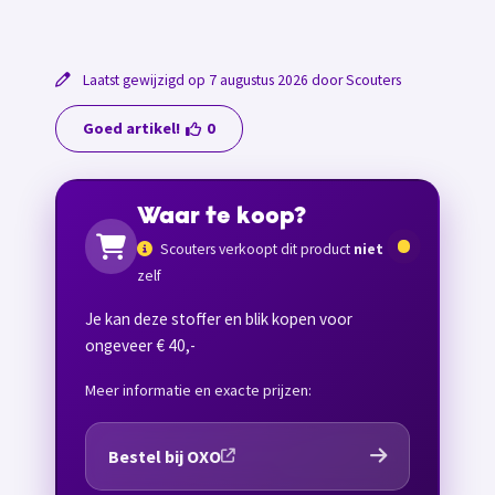
Laatst gewijzigd op 7 augustus 2026 door Scouters
Goed artikel!
0
Waar te koop?
Scouters verkoopt dit product
niet
zelf
Je kan deze stoffer en blik kopen voor
ongeveer € 40,-
Meer informatie en exacte prijzen:
Bestel bij OXO