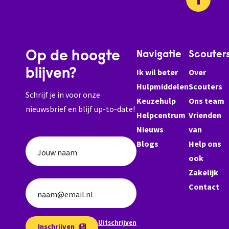
Op de hoogte
Navigatie
Scouter
blijven?
Ik wil beter
Over
Hulpmiddelen
Scouters
Schrijf je in voor onze
Keuzehulp
Ons team
nieuwsbrief en blijf up-to-date!
Helpcentrum
Vrienden
Nieuws
van
Blogs
Help ons
Jouw naam
ook
Zakelijk
Contact
naam@email.nl
Uitschrijven
Inschrijven