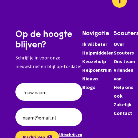
Op de hoogte
Navigatie
Scouter
blijven?
Ik wil beter
Over
Hulpmiddelen
Scouters
Schrijf je in voor onze
Keuzehulp
Ons team
nieuwsbrief en blijf up-to-date!
Helpcentrum
Vrienden
Nieuws
van
Blogs
Help ons
Jouw naam
ook
Zakelijk
Contact
naam@email.nl
Uitschrijven
Inschrijven