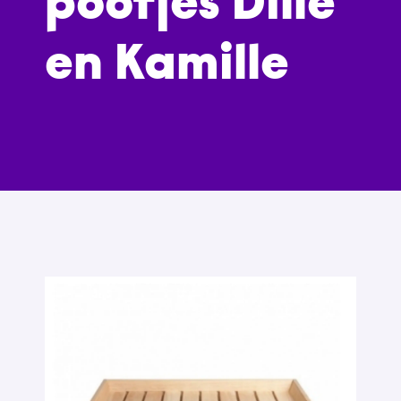
pootjes Dille
en Kamille