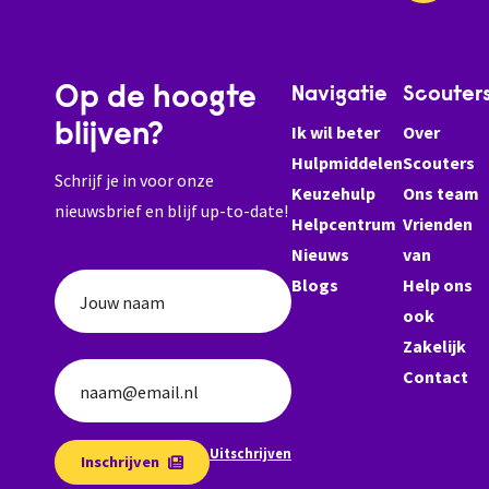
Op de hoogte
Navigatie
Scouter
blijven?
Ik wil beter
Over
Hulpmiddelen
Scouters
Schrijf je in voor onze
Keuzehulp
Ons team
nieuwsbrief en blijf up-to-date!
Helpcentrum
Vrienden
Nieuws
van
Blogs
Help ons
Jouw naam
ook
Zakelijk
Contact
naam@email.nl
Uitschrijven
Inschrijven