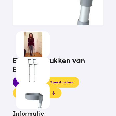
Elleboogkrukken van
ExcelCare
Informatie
Specificaties
Beoordelingen (0)
Informatie