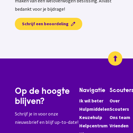
maken van een weloverwogen beslissing. Alvast
bedankt voor je bijdrage!
Schrijf een beoordeling
Op de hoogte
Navigatie
Scouter
blijven?
Ik wil beter
Over
Hulpmiddelen
Scouters
Schrijf je in voor onze
Keuzehulp
Ons team
nieuwsbrief en blijf up-to-date!
Helpcentrum
Vrienden