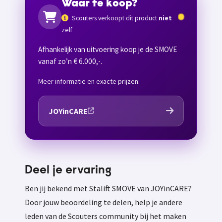
Waar te koop?
Scouters verkoopt dit product
niet
zelf
Afhankelijk van uitvoering koop je de SMOVE
vanaf zo’n € 6.000,-.
Meer informatie en exacte prijzen:
JOYinCARE
Deel je ervaring
Ben jij bekend met Stalift SMOVE van JOYinCARE?
Door jouw beoordeling te delen, help je andere
leden van de Scouters community bij het maken