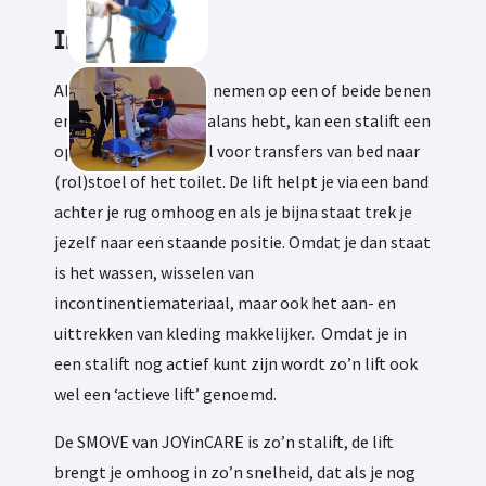
Informatie
Als je nog steun kunt nemen op een of beide benen
en voldoende rompbalans hebt, kan een stalift een
oplossing zijn. Vooral voor transfers van bed naar
(rol)stoel of het toilet. De lift helpt je via een band
achter je rug omhoog en als je bijna staat trek je
jezelf naar een staande positie. Omdat je dan staat
is het wassen, wisselen van
incontinentiemateriaal, maar ook het aan- en
uittrekken van kleding makkelijker. Omdat je in
een stalift nog actief kunt zijn wordt zo’n lift ook
wel een ‘actieve lift’ genoemd.
De SMOVE van JOYinCARE is zo’n stalift, de lift
brengt je omhoog in zo’n snelheid, dat als je nog