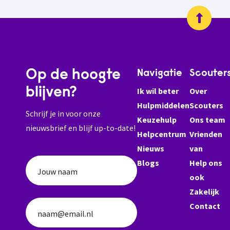
Op de hoogte
Navigatie
Scouter
blijven?
Ik wil beter
Over
Hulpmiddelen
Scouters
Schrijf je in voor onze
Keuzehulp
Ons team
nieuwsbrief en blijf up-to-date!
Helpcentrum
Vrienden
Nieuws
van
Blogs
Help ons
Jouw naam
ook
Zakelijk
Contact
naam@email.nl