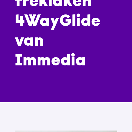
treklaken
4WayGlide
van
Immedia