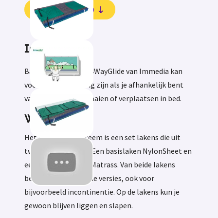
Beoordelingen (0)
Informatie
Basis- en treklaken 4WayGlide van Immedia kan
voor jou de oplossing zijn als je afhankelijk bent
van hulp voor het draaien of verplaatsen in bed.
Wat is het?
Het 4WayGlide systeem is een set lakens die uit
twee delen bestaat. Een basislaken NylonSheet en
een treklaken Glide Matrass. Van beide lakens
bestaan verschillende versies, ook voor
bijvoorbeeld incontinentie. Op de lakens kun je
gewoon blijven liggen en slapen.