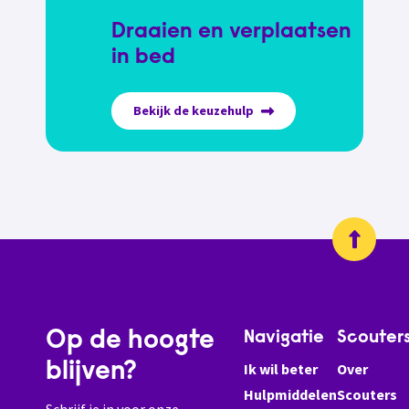
Draaien en verplaatsen
in bed
Bekijk de keuzehulp
Op de hoogte
Navigatie
Scouter
blijven?
Ik wil beter
Over
Hulpmiddelen
Scouters