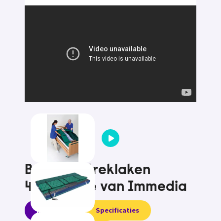
Basis- en treklaken
4WayGlide van Immedia
Informatie
Specificaties