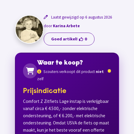
Laatst gewijzigd op 6 augustus 2026
door
Karina Arbete
Goed artikel!
0
Waar te koop?
Scouters verkoopt dit product
niet
zelf
Prijsindicatie
Comfort Z Zitfiets Lage instap is verkrijgbaar
vanaf circa € 4.500,- zonder elektrische
ondersteuning, of € 6.200,- met elektrische
ondersteuning. Omdat USVA de fiets op maat
maakt, kun je het beste vooraf een offerte