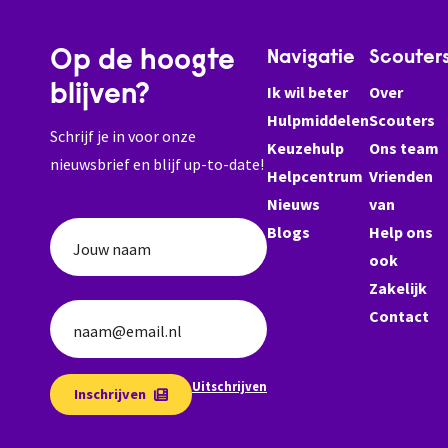
Op de hoogte
Navigatie
Scouter
blijven?
Ik wil beter
Over
Hulpmiddelen
Scouters
Schrijf je in voor onze
Keuzehulp
Ons team
nieuwsbrief en blijf up-to-date!
Helpcentrum
Vrienden
Nieuws
van
Blogs
Help ons
Jouw naam
ook
Zakelijk
Contact
naam@email.nl
Uitschrijven
Inschrijven