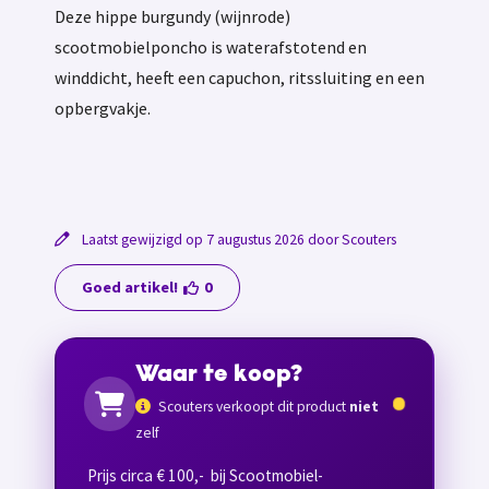
Deze hippe burgundy (wijnrode)
scootmobielponcho is waterafstotend en
winddicht, heeft een capuchon, ritssluiting en een
opbergvakje.
Laatst gewijzigd op 7 augustus 2026 door Scouters
Goed artikel!
0
Waar te koop?
Scouters verkoopt dit product
niet
zelf
Prijs circa € 100,- bij Scootmobiel-