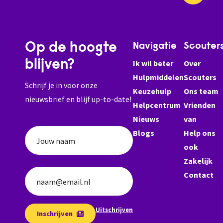
Op de hoogte
Navigatie
Scouter
blijven?
Ik wil beter
Over
Hulpmiddelen
Scouters
Schrijf je in voor onze
Keuzehulp
Ons team
nieuwsbrief en blijf up-to-date!
Helpcentrum
Vrienden
Nieuws
van
Blogs
Help ons
Jouw naam
ook
Zakelijk
Contact
naam@email.nl
Uitschrijven
Inschrijven