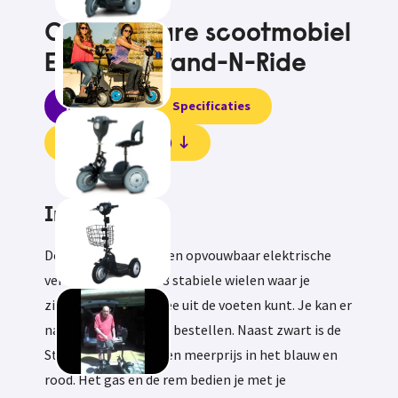
Opvouwbare scootmobiel
EV Rider Stand-N-Ride
Informatie
Specificaties
Beoordelingen (0)
Informatie
De Stand-N-Ride is een opvouwbaar elektrische
vervoermiddel met 3 stabiele wielen waar je
zittend of staand mee uit de voeten kunt. Je kan er
namelijk een zitje bij bestellen. Naast zwart is de
Stand-N-Ride er tegen meerprijs in het blauw en
rood. Het gas en de rem bedien je met je