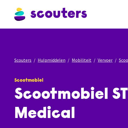
Scouters
Hulpmiddelen
Mobiliteit
Vervoer
Sco
Scootmobiel
Scootmobiel ST
Medical