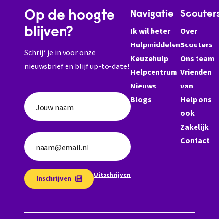
Op de hoogte
Navigatie
Scouter
blijven?
Ik wil beter
Over
Hulpmiddelen
Scouters
Schrijf je in voor onze
Keuzehulp
Ons team
nieuwsbrief en blijf up-to-date!
Helpcentrum
Vrienden
Nieuws
van
Blogs
Help ons
Jouw naam
ook
Zakelijk
Contact
naam@email.nl
Uitschrijven
Inschrijven