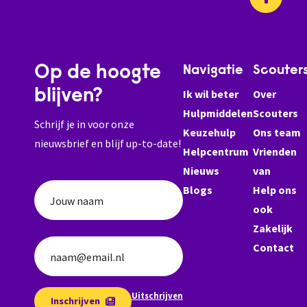
Op de hoogte
Navigatie
Scouter
blijven?
Ik wil beter
Over
Hulpmiddelen
Scouters
Schrijf je in voor onze
Keuzehulp
Ons team
nieuwsbrief en blijf up-to-date!
Helpcentrum
Vrienden
Nieuws
van
Blogs
Help ons
Jouw naam
ook
Zakelijk
Contact
naam@email.nl
Uitschrijven
Inschrijven