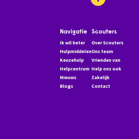
Navigatie
Scouters
Ik wil beter
Over Scouters
Hulpmiddelen
Ons team
Keuzehulp
Vrienden van
Helpcentrum
Help ons ook
Nieuws
Zakelijk
Blogs
Contact