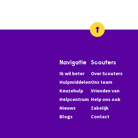
Navigatie
Scouters
Ik wil beter
Over Scouters
Hulpmiddelen
Ons team
Keuzehulp
Vrienden van
Helpcentrum
Help ons ook
Nieuws
Zakelijk
Blogs
Contact