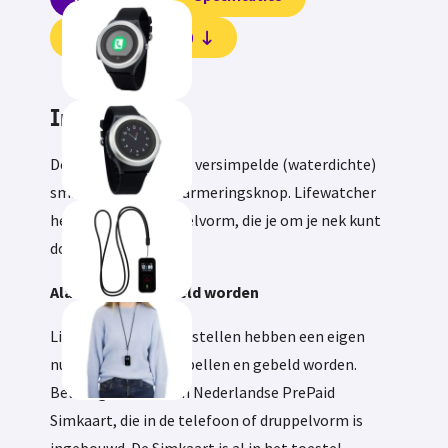
Beoordelingen (0)
Informatie
De lifewatcher is een versimpelde (waterdichte)
smartwatch met alarmeringsknop. Lifewatcher
heeft ook een druppelvorm, die je om je nek kunt
doen als hanger.
Alarmeren en gebeld worden
LifeWatcher GPS toestellen hebben een eigen
nummer en kunnen bellen en gebeld worden.
Bellen gaat met een Nederlandse PrePaid
Simkaart, die in de telefoon of druppelvorm is