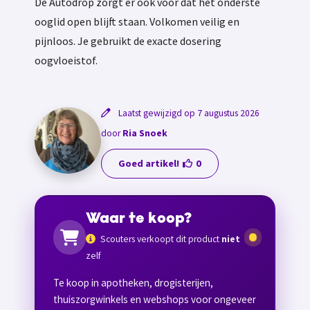
De Autodrop zorgt er ook voor dat het onderste
ooglid open blijft staan. Volkomen veilig en
pijnloos. Je gebruikt de exacte dosering
oogvloeistof.
Laatst gewijzigd op 7 augustus 2026
door
Ria Snoek
Goed artikel!
0
Waar te koop?
Scouters verkoopt dit product
niet
zelf
Te koop in apotheken, drogisterijen,
thuiszorgwinkels en webshops voor ongeveer