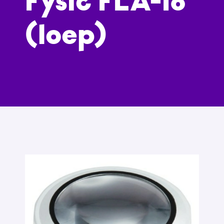
Fysic FLA-18
(loep)