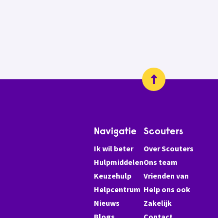
Navigatie
Scouters
Ik wil beter
Over Scouters
Hulpmiddelen
Ons team
Keuzehulp
Vrienden van
Helpcentrum
Help ons ook
Nieuws
Zakelijk
Blogs
Contact