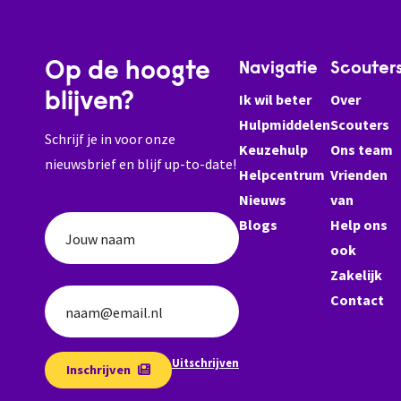
Op de hoogte
Navigatie
Scouter
blijven?
Ik wil beter
Over
Hulpmiddelen
Scouters
Schrijf je in voor onze
Keuzehulp
Ons team
nieuwsbrief en blijf up-to-date!
Helpcentrum
Vrienden
Nieuws
van
Blogs
Help ons
Jouw naam
ook
Zakelijk
Contact
naam@email.nl
Uitschrijven
Inschrijven