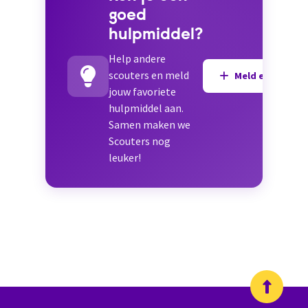
goed
hulpmiddel?
Help andere
scouters en meld
Meld een hulpmi
jouw favoriete
hulpmiddel aan.
Samen maken we
Scouters nog
leuker!