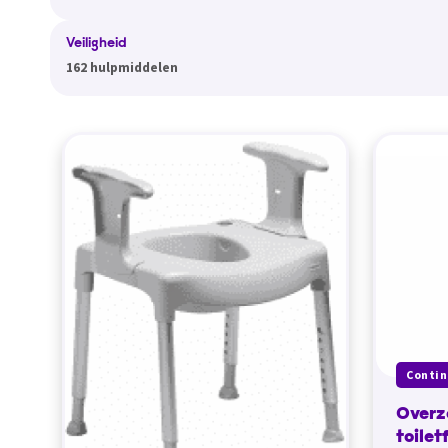
Veiligheid
162 hulpmiddelen
Contin
Overz
toilet