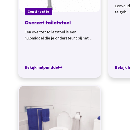
Eenvoudi
te geb...
Continentie
Overzet toiletstoel
Een overzet toiletstoel is een
hulpmiddel die je ondersteunt bij het
toiletgebruik. Aan de overzet
toiletstoel zitten...
Bekijk hulpmiddel
Bekijk 