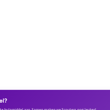
el?
ete hulpmiddel aan. Samen maken we Scouters nog leuker!