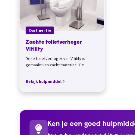
Continentie
Zachte toiletverhoger
Vitility
Deze toiletverhoger van Vitility is
gemaakt van zacht materiaal. De
verhoger past op ieder toilet en kan je
wassen op...
Bekijk hulpmiddel
Ken je een goed hulpmidd
Help andere scouters en meld jouw favori