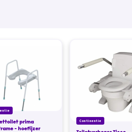
entie
Continentie
ettoilet prima
frame - hoefijzer