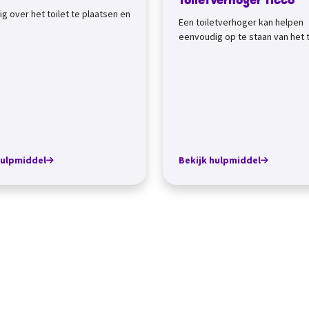
Toiletverhoger Ticco
g over het toilet te plaatsen en
Een toiletverhoger kan helpen
eenvoudig op te staan van het t
Let wel op: te hoog zitten op he
kan obst...
hulpmiddel
Bekijk hulpmiddel