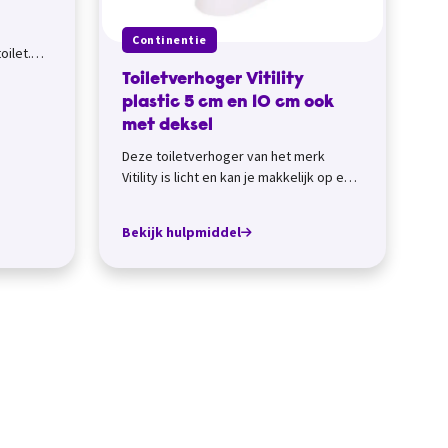
Continentie
oilet.
t toilet
Toiletverhoger Vitility
plastic 5 cm en 10 cm ook
met deksel
Deze toiletverhoger van het merk
Vitility is licht en kan je makkelijk op en
van je toilet plaatsen. Je zet de toilet...
Bekijk hulpmiddel