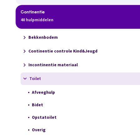
Continentie
40 hulpmiddelen
Bekkenbodem
Continentie controle Kind&Jeugd
Incontinentie materiaal
Toilet
Afveeghulp
Bidet
Opstatoilet
Overig