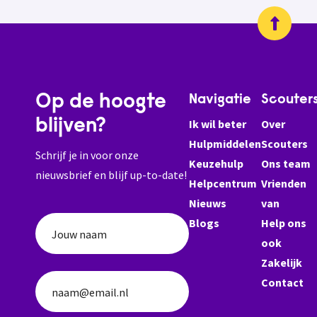
Op de hoogte
Navigatie
Scouter
blijven?
Ik wil beter
Over
Hulpmiddelen
Scouters
Schrijf je in voor onze
Keuzehulp
Ons team
nieuwsbrief en blijf up-to-date!
Helpcentrum
Vrienden
Nieuws
van
Blogs
Help ons
Jouw naam
ook
Zakelijk
Contact
naam@email.nl