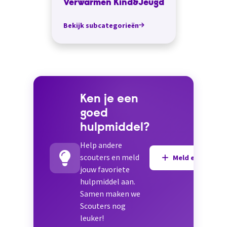
Verwarmen Kind&Jeugd
Bekijk subcategorieën
Ken je een
goed
hulpmiddel?
Help andere
scouters en meld
Meld een hulpmi
jouw favoriete
hulpmiddel aan.
Samen maken we
Scouters nog
leuker!