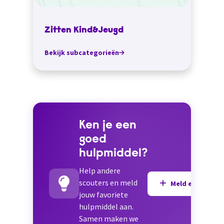
Zitten Kind&Jeugd
Bekijk subcategorieën
Ken je een
goed
hulpmiddel?
Help andere
scouters en meld
Meld een hulpmi
jouw favoriete
hulpmiddel aan.
Samen maken we