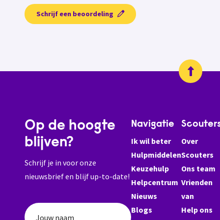
Schrijf een beoordeling
Op de hoogte
Navigatie
Scouter
blijven?
Ik wil beter
Over
Hulpmiddelen
Scouters
Schrijf je in voor onze
Keuzehulp
Ons team
nieuwsbrief en blijf up-to-date!
Helpcentrum
Vrienden
Nieuws
van
Blogs
Help ons
Jouw naam