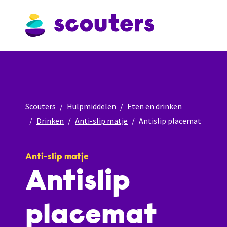
Scouters
Hulpmiddelen
Eten en drinken
Drinken
Anti-slip matje
Antislip placemat
Anti-slip matje
Antislip
placemat