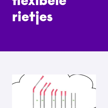
flexibele
rietjes