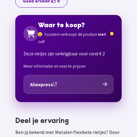
Goed artikel!
0
Waar te koop?
Scouters verkoopt dit product
niet
zelf
Deze rietjes zijn verkrijgbaar voor rond € 2
Meer informatie en exacte prijzen:
Aliexpress
Deel je ervaring
Ben jij bekend met Metalen flexibele rietjes? Door