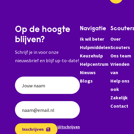
Op de hoogte
Navigatie
Scouter
blijven?
Ik wil beter
Over
Hulpmiddelen
Scouters
Schrijf je in voor onze
Keuzehulp
Ons team
nieuwsbrief en blijf up-to-date!
Helpcentrum
Vrienden
Nieuws
van
Blogs
Help ons
Jouw naam
ook
Zakelijk
Contact
naam@email.nl
Uitschrijven
Inschrijven