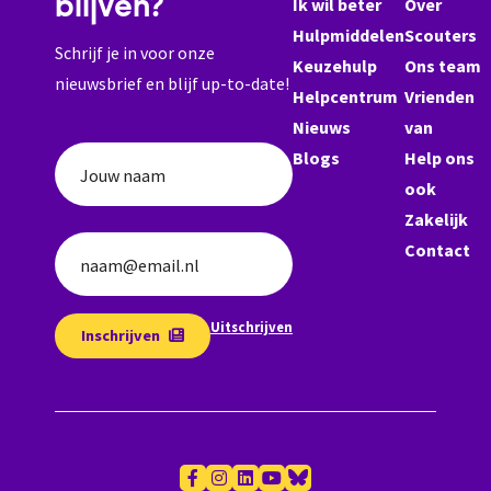
blijven?
Ik wil beter
Over
Hulpmiddelen
Scouters
Schrijf je in voor onze
Keuzehulp
Ons team
nieuwsbrief en blijf up-to-date!
Helpcentrum
Vrienden
Nieuws
van
Blogs
Help ons
Jouw naam
ook
Zakelijk
Contact
naam@email.nl
Uitschrijven
Inschrijven