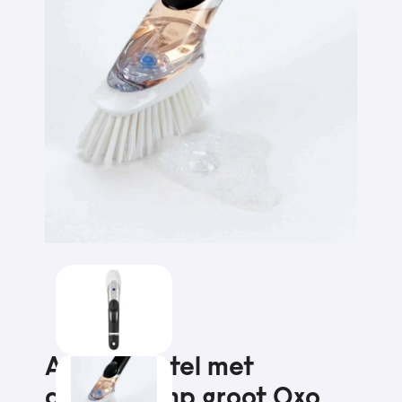
Afwasborstel met
doseerpomp groot Oxo