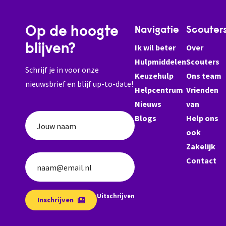
Op de hoogte
Navigatie
Scouter
blijven?
Ik wil beter
Over
Hulpmiddelen
Scouters
Schrijf je in voor onze
Keuzehulp
Ons team
nieuwsbrief en blijf up-to-date!
Helpcentrum
Vrienden
Nieuws
van
Blogs
Help ons
Jouw naam
ook
Zakelijk
Contact
naam@email.nl
Uitschrijven
Inschrijven