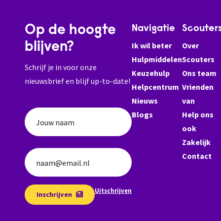
Op de hoogte
Navigatie
Scouter
blijven?
Ik wil beter
Over
Hulpmiddelen
Scouters
Schrijf je in voor onze
Keuzehulp
Ons team
nieuwsbrief en blijf up-to-date!
Helpcentrum
Vrienden
Nieuws
van
Blogs
Help ons
Jouw naam
ook
Zakelijk
Contact
naam@email.nl
Uitschrijven
Inschrijven