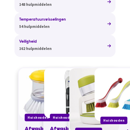
148 hulpmiddelen
Temperatuurswisselingen
54 hulpmiddelen
Veiligheid
162 hulpmiddelen
Huishouden
Huishouden
Huishouden
Afwasborstel
Afwasborstel