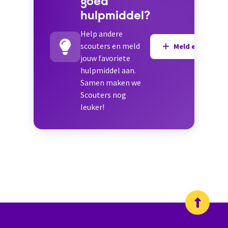
goed
hulpmiddel?
Help andere
scouters en meld
Meld een hulpmi
jouw favoriete
hulpmiddel aan.
Samen maken we
Scouters nog
leuker!