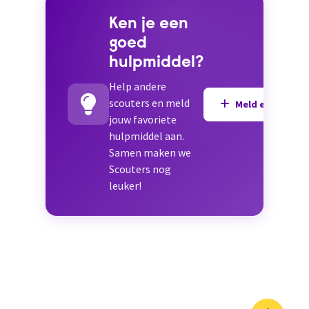
Ken je een
goed
hulpmiddel?
Help andere
scouters en meld
Meld een hulpmi
jouw favoriete
hulpmiddel aan.
Samen maken we
Scouters nog
leuker!