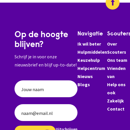
Op de hoogte
Navigatie
Scouter
blijven?
Ik wil beter
Over
Hulpmiddelen
Scouters
Schrijf je in voor onze
Keuzehulp
Ons team
nieuwsbrief en blijf up-to-date!
Helpcentrum
Vrienden
Nieuws
van
Blogs
Help ons
Jouw naam
ook
Zakelijk
Contact
naam@email.nl
Uitschrijven