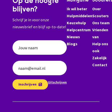
Op de hoogte
Navigatie
Scouter
blijven?
Ik wil beter
Over
Hulpmiddelen
Scouters
Schrijf je in voor onze
Keuzehulp
Ons team
nieuwsbrief en blijf up-to-date!
Helpcentrum
Vrienden
Nieuws
van
Blogs
Help ons
Jouw naam
ook
Zakelijk
Contact
naam@email.nl
Uitschrijven
Inschrijven