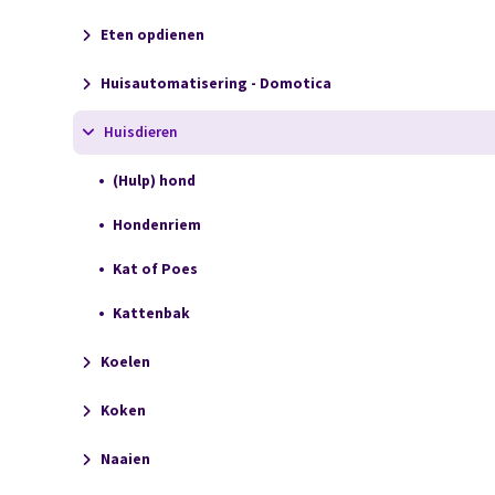
Eten opdienen
Huisautomatisering - Domotica
Huisdieren
(Hulp) hond
Hondenriem
Kat of Poes
Kattenbak
Koelen
Koken
Naaien