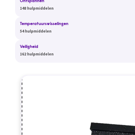
Ontspannen
148 hulpmiddelen
Temperatuurswisselingen
54 hulpmiddelen
Veiligheid
162 hulpmiddelen