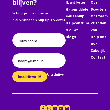
blijven?
Ik wil beter
Over
Hulpmiddelen
Scouters
Schrijf je in voor onze
Keuzehulp
Ons team
nieuwsbrief en blijf up-to-date!
Helpcentrum
Vrienden
Nieuws
van
Blogs
Help ons
Jouw naam
ook
Zakelijk
Contact
naam@email.nl
Uitschrijven
Inschrijven