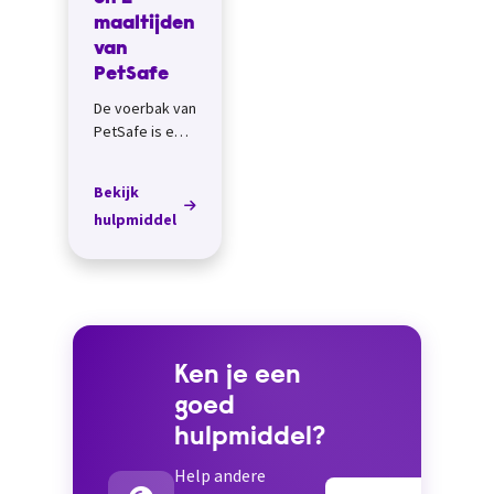
maaltijden
van
PetSafe
De voerbak van
PetSafe is een
handig
hulpmiddel als
Bekijk
je je kat of
hulpmiddel
kleine hond
een maal...
Ken je een
goed
hulpmiddel?
Help andere