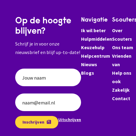
Op de hoogte
Navigatie
Scouter
blijven?
Ik wil beter
Over
Hulpmiddelen
Scouters
Schrijf je in voor onze
Keuzehulp
Ons team
nieuwsbrief en blijf up-to-date!
Helpcentrum
Vrienden
Nieuws
van
Blogs
Help ons
Jouw naam
ook
Zakelijk
Contact
naam@email.nl
Uitschrijven
Inschrijven